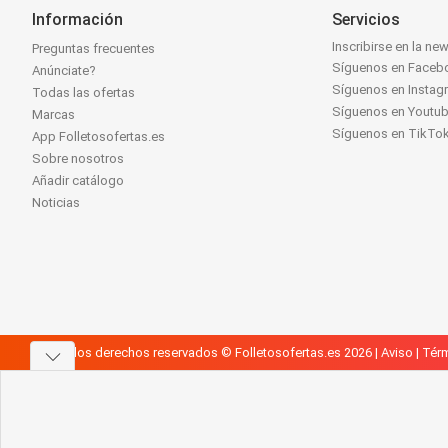
Información
Servicios
Inscribirse en la new
Preguntas frecuentes
Síguenos en Faceb
Anúnciate?
Síguenos en Instag
Todas las ofertas
Síguenos en Youtu
Marcas
Síguenos en TikTo
App Folletosofertas.es
Sobre nosotros
Añadir catálogo
Noticias
Todos los derechos reservados © Folletosofertas.es 2026 |
Aviso
|
Térm