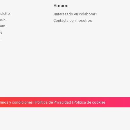
Socios
sletter
¿Interesado en colaborar?
ook
Contácta con nosotros
ram
be
k
inos y condiciones
|
Política de Privacidad
|
Política de cookies