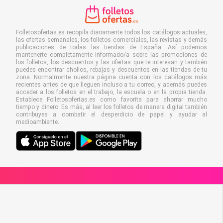
Folletosofertas.es recopila diariamente todos los catálogos actuales,
las ofertas semanales, los folletos comerciales, las revistas y demás
publicaciones de todas las tiendas de España. Así podemos
mantenerte completamente informado/a sobre las promociones de
los folletos, los descuentos y las ofertas que te interesan y también
puedes encontrar chollos, rebajas y descuentos en las tiendas de tu
zona. Normalmente nuestra página cuenta con los catálogos más
recientes antes de que lleguen incluso a tu correo, y además puedes
acceder a los folletos en el trabajo, la escuela o en la propia tienda.
Establece Folletosofertas.es como favorita para ahorrar mucho
tiempo y dinero. Es más, al leer los folletos de manera digital también
contribuyes a combatir el desperdicio de papel y ayudar al
medioambiente.