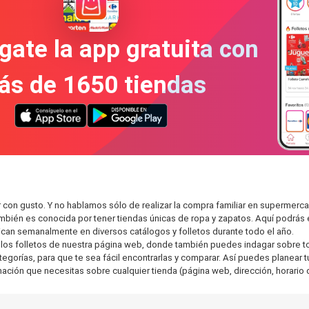
gate la app gratuita con
ás de 1650 tiendas
 con gusto. Y no hablamos sólo de realizar la compra familiar en superme
también es conocida por tener tiendas únicas de ropa y zapatos. Aquí podrá
can semanalmente en diversos catálogos y folletos durante todo el año.
os folletos de nuestra página web, donde también puedes indagar sobre tod
orías, para que te sea fácil encontrarlas y comparar. Así puedes planear tu 
rmación que necesitas sobre cualquier tienda (página web, dirección, horario 