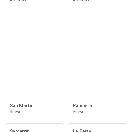
Asturias
Asturias
San Martin
Pandiella
Sueve
Sueve
Samartín
La Parte