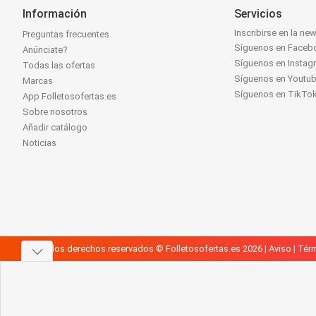
Información
Servicios
Inscribirse en la new
Preguntas frecuentes
Síguenos en Faceb
Anúnciate?
Síguenos en Instag
Todas las ofertas
Síguenos en Youtu
Marcas
Síguenos en TikTo
App Folletosofertas.es
Sobre nosotros
Añadir catálogo
Noticias
Todos los derechos reservados © Folletosofertas.es 2026 |
Aviso
|
Térm