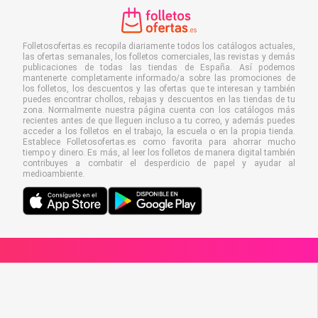
Folletosofertas.es recopila diariamente todos los catálogos actuales,
las ofertas semanales, los folletos comerciales, las revistas y demás
publicaciones de todas las tiendas de España. Así podemos
mantenerte completamente informado/a sobre las promociones de
los folletos, los descuentos y las ofertas que te interesan y también
puedes encontrar chollos, rebajas y descuentos en las tiendas de tu
zona. Normalmente nuestra página cuenta con los catálogos más
recientes antes de que lleguen incluso a tu correo, y además puedes
acceder a los folletos en el trabajo, la escuela o en la propia tienda.
Establece Folletosofertas.es como favorita para ahorrar mucho
tiempo y dinero. Es más, al leer los folletos de manera digital también
contribuyes a combatir el desperdicio de papel y ayudar al
medioambiente.