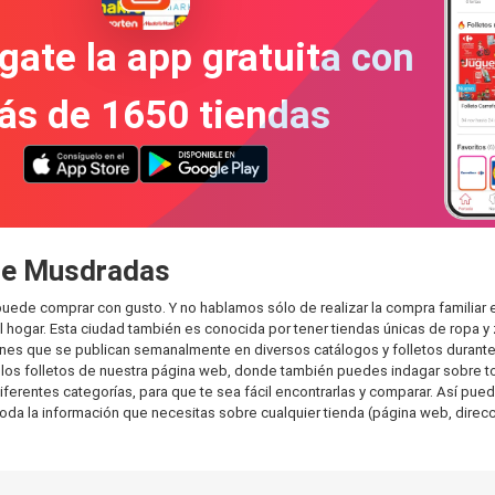
gate la app gratuita con
ás de 1650 tiendas
 de Musdradas
uede comprar con gusto. Y no hablamos sólo de realizar la compra familia
hogar. Esta ciudad también es conocida por tener tiendas únicas de ropa y 
es que se publican semanalmente en diversos catálogos y folletos durante 
os folletos de nuestra página web, donde también puedes indagar sobre tod
entes categorías, para que te sea fácil encontrarlas y comparar. Así puedes 
toda la información que necesitas sobre cualquier tienda (página web, direcci