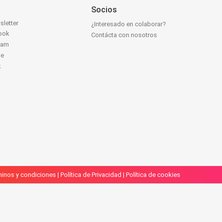
Socios
sletter
¿Interesado en colaborar?
ook
Contácta con nosotros
ram
be
k
inos y condiciones
|
Política de Privacidad
|
Política de cookies